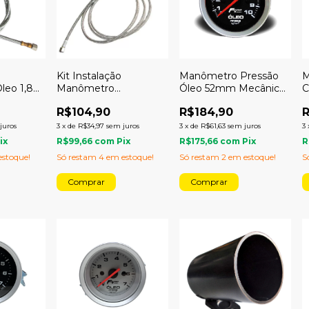
Kit Instalação
Manômetro Pressão
M
leo 1,80
Manômetro
Óleo 52mm Mecânico
C
Combustível 1,80
10kg Sport
M
R$104,90
R$184,90
R
metro
juros
3
x
de
R$34,97
sem juros
3
x
de
R$61,63
sem juros
3
ix
R$99,66
com
Pix
R$175,66
com
Pix
R
stoque!
Só restam
4
em estoque!
Só restam
2
em estoque!
S