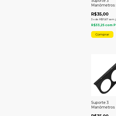
Suporte 3
Manômetros
Aba Fixação
R$35,00
3
x
de
R$11,67
sem 
R$33,25
com
P
Suporte 3
Manômetros
Aba Fixação