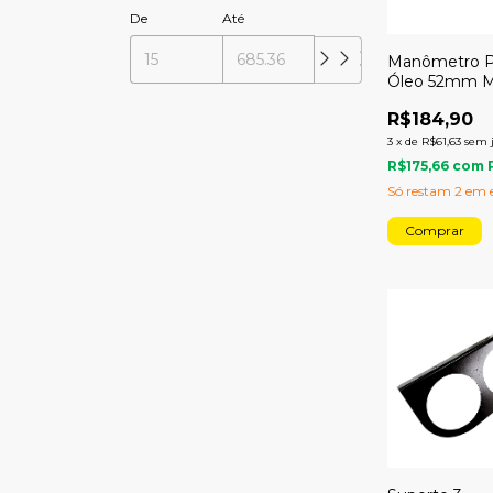
De
Até
Manômetro P
Óleo 52mm M
7kg Sport
R$184,90
3
x
de
R$61,63
sem 
R$175,66
com
Só restam
2
em e