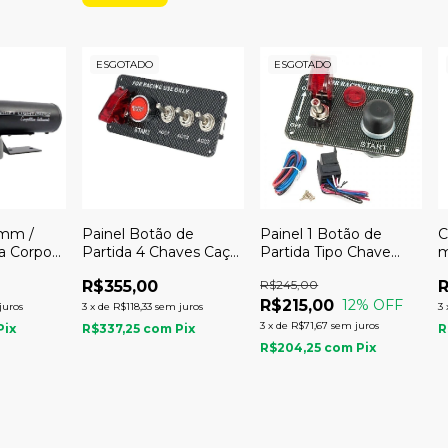
ESGOTADO
ESGOTADO
2mm /
Painel Botão de
Painel 1 Botão de
C
a Corpo
Partida 4 Chaves Caça
Partida Tipo Chave
rmelho -
- Epman
Caça TK-RSK3013 -
R$355,00
R$245,00
ents
Epman
R$215,00
12
% OFF
juros
3
x
de
R$118,33
sem juros
3
3
x
de
R$71,67
sem juros
Pix
R$337,25
com
Pix
R
R$204,25
com
Pix