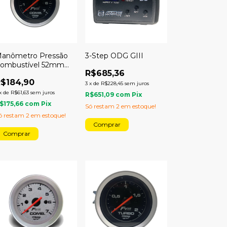
anômetro Pressão
3-Step ODG GIII
ombustível 52mm
R$685,36
ecânico 7kg Sport
$184,90
3
x
de
R$228,45
sem juros
x
de
R$61,63
sem juros
R$651,09
com
Pix
$175,66
com
Pix
Só restam
2
em estoque!
ó restam
2
em estoque!