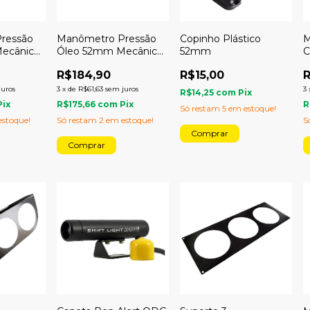
Manômetro Pressão
Copinho Plástico
M
ressão
Óleo 52mm Mecânico
52mm
C
ecânico
7kg Racing
M
R$184,90
R$15,00
R
3
x
de
R$61,63
sem juros
3
juros
R$14,25
com
Pix
R$175,66
com
Pix
R
Pix
Só restam
5
em estoque!
Só restam
2
em estoque!
S
stoque!