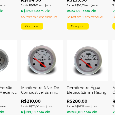
R$184,90
R$259,90
R
juros
3
x
de
R$61,63
sem juros
3
x
de
R$86,63
sem juros
3
ix
R$175,66
com
Pix
R$246,91
com
Pix
R
Só restam
3
em estoque!
Só restam
2
em estoque!
S
ressão
Manômetro Nível De
Termômetro Água
M
Mecânico
Combustível 52mm
Elétrico 52mm Racing
Ó
Racing
1
R$210,00
R$280,00
R
juros
3
x
de
R$70,00
sem juros
3
x
de
R$93,33
sem juros
3
Pix
R$199,50
com
Pix
R$266,00
com
Pix
R