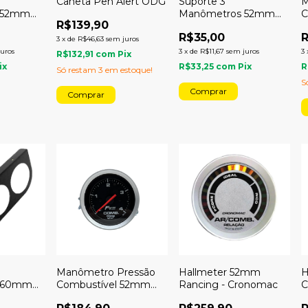
Caneta Pen Alert ODG
Suporte 3
M
 52mm
Manômetros 52mm
C
R$139,90
Painel
M
R$35,00
R
3
x
de
R$46,63
sem juros
juros
3
x
de
R$11,67
sem juros
3
R$132,91
com
Pix
ix
R$33,25
com
Pix
R
Só restam
3
em estoque!
S
Manômetro Pressão
Hallmeter 52mm
H
 60mm
Combustível 52mm
Rancing - Cronomac
C
Mecânico 4kg Sport
C