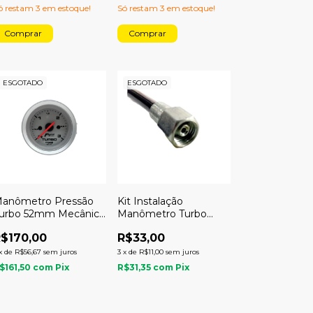
ó restam
3
em estoque!
Só restam
3
em estoque!
ESGOTADO
ESGOTADO
anômetro Pressão
Kit Instalação
urbo 52mm Mecânico
Manômetro Turbo
kg Racing
1.80m - 1 ou 2 kgf/cm2
$170,00
R$33,00
- 3 ou 4 kgf/cm2
x
de
R$56,67
sem juros
3
x
de
R$11,00
sem juros
$161,50
com
Pix
R$31,35
com
Pix