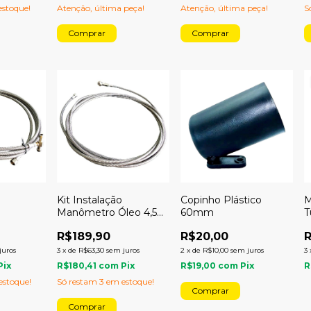
stoque!
Atenção, última peça!
Atenção, última peça!
S
Kit Instalação
Copinho Plástico
M
Manômetro Óleo 4,50
60mm
T
4,50
metro
3
R$189,90
R$20,00
R
juros
3
x
de
R$63,30
sem juros
2
x
de
R$10,00
sem juros
3
Pix
R$180,41
com
Pix
R$19,00
com
Pix
R
stoque!
Só restam
3
em estoque!