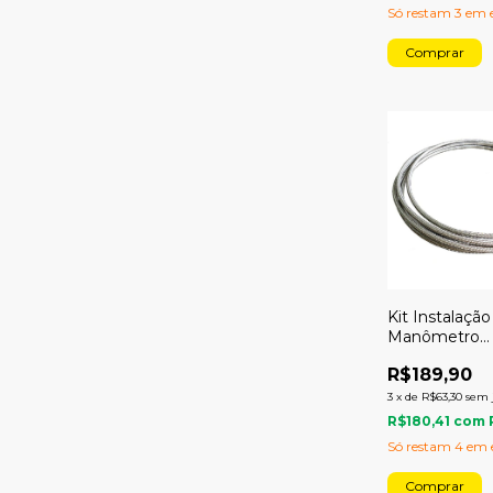
Só restam
3
em e
Kit Instalação
Manômetro
Combustível 
R$189,90
metro
3
x
de
R$63,30
sem 
R$180,41
com
Só restam
4
em e