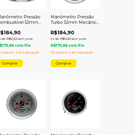
anômetro Pressão
Manômetro Pressão
ombustível 52mm
Turbo 52mm Mecânico
ecânico 7kg Racing
2kg Sport
$184,90
R$184,90
x
de
R$61,63
sem juros
3
x
de
R$61,63
sem juros
$175,66
com
Pix
R$175,66
com
Pix
ó restam
2
em estoque!
Só restam
2
em estoque!