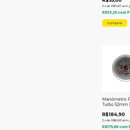
R$35,00
3
x
de
R$11,67
sem 
R$33,25
com
P
Manômetro P
Turbo 52mm 
2kg Racing
R$184,90
3
x
de
R$61,63
sem 
R$175,66
com