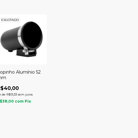
ESGOTADO
opinho Alumínio 52
mm
R$40,00
x
de
R$13,33
sem juros
$38,00
com
Pix