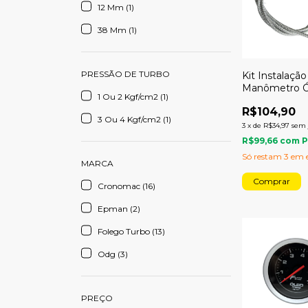
12 Mm (1)
38 Mm (1)
PRESSÃO DE TURBO
Kit Instalação
Manômetro Ó
1 Ou 2 Kgf/cm2 (1)
metro
R$104,90
3 Ou 4 Kgf/cm2 (1)
3
x
de
R$34,97
sem 
R$99,66
com
P
Só restam
3
em e
MARCA
Cronomac (16)
Epman (2)
Folego Turbo (13)
Odg (3)
PREÇO