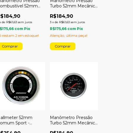
anômetro Pressão
Manômetro Pressão
ombustível 52mm
Turbo 52mm Mecânico
ecânico 4kg Racing
3kg Sport
$184,90
R$184,90
x
de
R$61,63
sem juros
3
x
de
R$61,63
sem juros
$175,66
com
Pix
R$175,66
com
Pix
ó restam
2
em estoque!
Atenção, última peça!
allmeter 52mm
Manômetro Pressão
omum Sport -
Turbo 52mm Mecânico
ronomac
1kg Sport