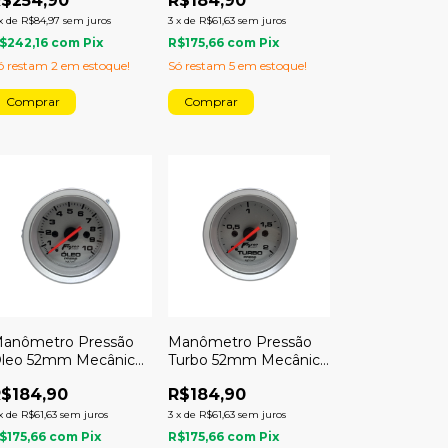
$254,90
R$184,90
x
de
R$84,97
sem juros
3
x
de
R$61,63
sem juros
$242,16
com
Pix
R$175,66
com
Pix
ó restam
2
em estoque!
Só restam
5
em estoque!
anômetro Pressão
Manômetro Pressão
leo 52mm Mecânico
Turbo 52mm Mecânico
0kg Racing
1kg Racing
$184,90
R$184,90
x
de
R$61,63
sem juros
3
x
de
R$61,63
sem juros
$175,66
com
Pix
R$175,66
com
Pix