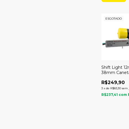
ESGOTADO
Shift Light 1
38mm Canet
Preto Led Ve
R$249,90
ODG Instrum
3
x
de
R$83,30
sem 
R$237,41
com