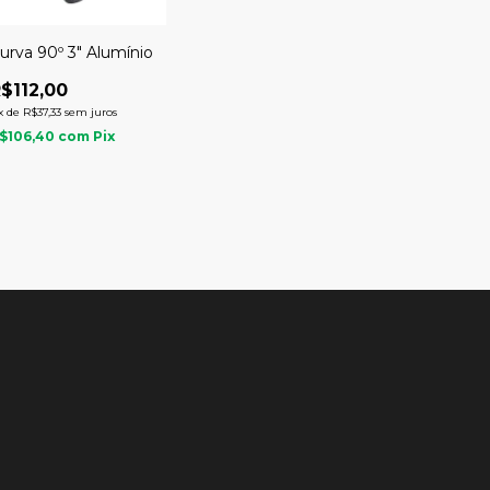
urva 90º 3" Alumínio
$112,00
x
de
R$37,33
sem juros
$106,40
com
Pix