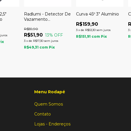
2,5"
Radlumi - Detector De
Curva 45º 3" Alumínio
C
to
Vazamento
R$159,90
R
Automotivo Leak
R$59,90
Finder
3
x
de
R$53,30
sem juros
3
R$51,90
13
% OFF
juros
R$151,91
com
Pix
R
3
x
de
R$17,30
sem juros
Pix
R$49,31
com
Pix
Menu Rodapé
Quem Somos
Contato
Lojas - Endereços