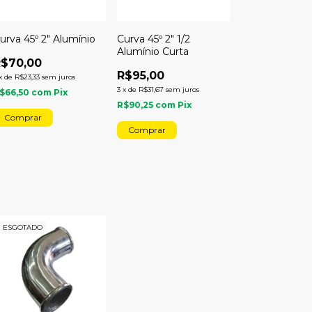
urva 45º 2" Alumínio
Curva 45º 2" 1/2
Alumínio Curta
R$70,00
R$95,00
x
de
R$23,33
sem juros
3
x
de
R$31,67
sem juros
$66,50
com
Pix
R$90,25
com
Pix
ESGOTADO