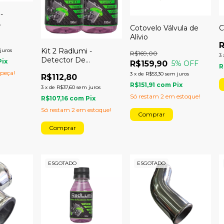
-
Cotovelo Válvula de
C
eak
Alívio
erna
Kit 2 Radlumi -
juros
R$169,00
3
Detector De
Pix
R$159,90
5
% OFF
R
Vazamento Leak
 peça!
3
x
de
R$53,30
sem juros
R$112,80
Finder
R$151,91
com
Pix
3
x
de
R$37,60
sem juros
Só restam
2
em estoque!
R$107,16
com
Pix
Só restam
2
em estoque!
ESGOTADO
ESGOTADO