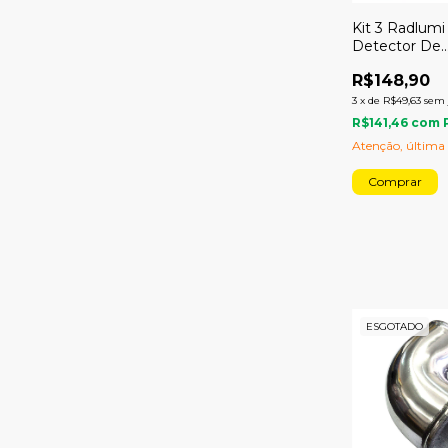
Kit 3 Radlumi 
Detector De
Vazamento L
R$148,90
Finder + Lant
3
x
de
R$49,63
sem 
R$141,46
com
Atenção, última
ESGOTADO