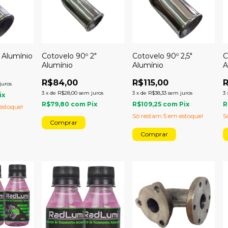
" Alumínio
Cotovelo 90º 2"
Cotovelo 90º 2,5"
C
Alumínio
Alumínio
A
R$84,00
R$115,00
R
juros
3
x
de
R$28,00
sem juros
3
x
de
R$38,33
sem juros
3
ix
R$79,80
com
Pix
R$109,25
com
Pix
R
stoque!
Só restam
5
em estoque!
S