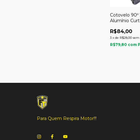
Cotovelo 90º 
Alumínio Cur
R$84,00
3
x
de
R$28,00
sem 
R$79,80
com
Para Quem Respira Motor!!!