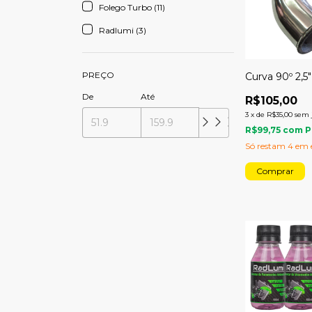
Folego Turbo (11)
Radlumi (3)
PREÇO
Curva 90º 2,5
De
Até
R$105,00
3
x
de
R$35,00
sem 
R$99,75
com
P
Só restam
4
em e