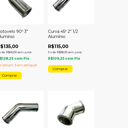
otovelo 90º 3"
Curva 45º 2" 1/2
lumínio
Alumínio
$135,00
R$115,00
x
de
R$45,00
sem juros
3
x
de
R$38,33
sem juros
$128,25
com
Pix
R$109,25
com
Pix
ó restam
3
em estoque!