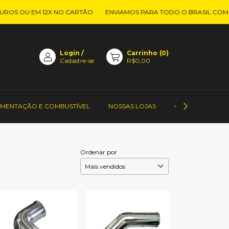
OS OU EM 12X NO CARTÃO
ENVIAMOS PARA TODO O BRASIL COM SE
Login
/
Carrinho
(
0
)
Cadastre-se
R$0,00
IMENTAÇÃO E COMBUSTÍVEL
NOSSAS LOJAS
CONTATO DOS 
Ordenar por