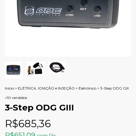
Início
>
ELÉTRICA, IGNIÇÃO e INJEÇÃO
>
Eletrônico
>
3-Step ODG GIII
+10 vendidos
3-Step ODG GIII
R$685,36
R$651,09
com
Pix