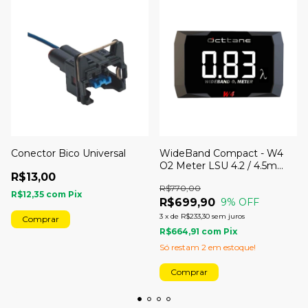
Conector Bico Universal
WideBand Compact - W4
O2 Meter LSU 4.2 / 4.5m
R$13,00
sem CAN - Octtane
R$770,00
R$12,35
com
Pix
R$699,90
9
% OFF
3
x
de
R$233,30
sem juros
R$664,91
com
Pix
Só restam
2
em estoque!