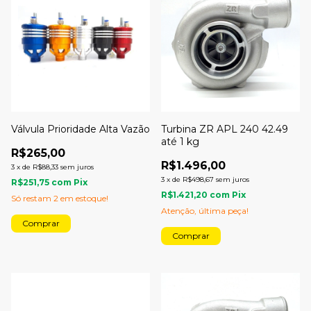
Válvula Prioridade Alta Vazão
Turbina ZR APL 240 42.49
até 1 kg
R$265,00
R$1.496,00
3
x
de
R$88,33
sem juros
3
x
de
R$498,67
sem juros
R$251,75
com
Pix
R$1.421,20
com
Pix
Só restam
2
em estoque!
Atenção, última peça!
Comprar
Comprar