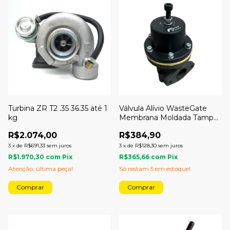
Turbina ZR T2 .35 36.35 até 1
Válvula Alívio WasteGate
kg
Membrana Moldada Tampa
Preta Epoxi - Folego Turbo
R$2.074,00
R$384,90
3
x
de
R$691,33
sem juros
3
x
de
R$128,30
sem juros
R$1.970,30
com
Pix
R$365,66
com
Pix
Atenção, última peça!
Só restam
5
em estoque!