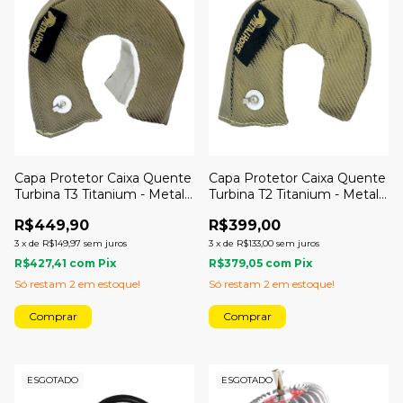
Capa Protetor Caixa Quente
Capa Protetor Caixa Quente
Turbina T3 Titanium - Metal
Turbina T2 Titanium - Metal
Horse
Horse
R$449,90
R$399,00
3
x
de
R$149,97
sem juros
3
x
de
R$133,00
sem juros
R$427,41
com
Pix
R$379,05
com
Pix
Só restam
2
em estoque!
Só restam
2
em estoque!
ESGOTADO
ESGOTADO