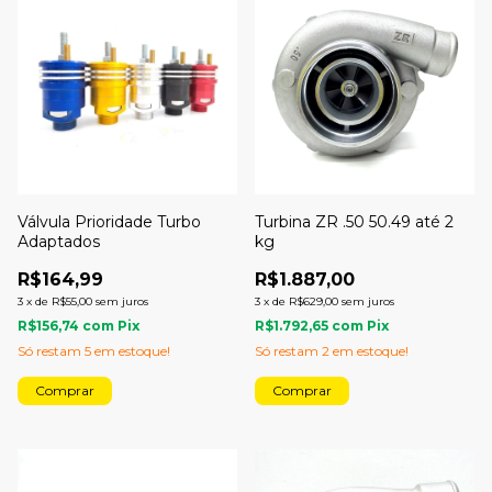
Válvula Prioridade Turbo
Turbina ZR .50 50.49 até 2
Adaptados
kg
R$164,99
R$1.887,00
3
x
de
R$55,00
sem juros
3
x
de
R$629,00
sem juros
R$156,74
com
Pix
R$1.792,65
com
Pix
Só restam
5
em estoque!
Só restam
2
em estoque!
Comprar
Comprar