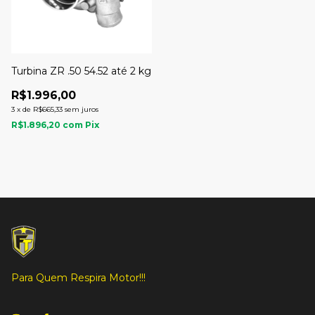
Turbina ZR .50 54.52 até 2 kg
R$1.996,00
3
x
de
R$665,33
sem juros
R$1.896,20
com
Pix
Para Quem Respira Motor!!!