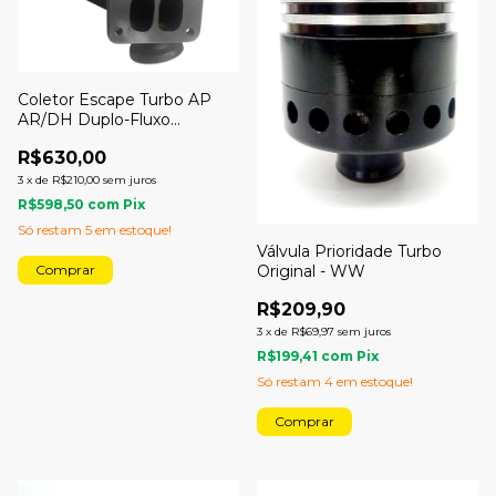
Coletor Escape Turbo AP
AR/DH Duplo-Fluxo
Pulsativo Farol
R$630,00
3
x
de
R$210,00
sem juros
R$598,50
com
Pix
Só restam
5
em estoque!
Válvula Prioridade Turbo
Original - WW
R$209,90
3
x
de
R$69,97
sem juros
R$199,41
com
Pix
Só restam
4
em estoque!
Comprar