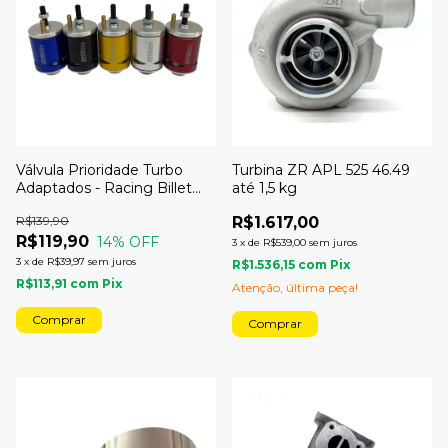
Válvula Prioridade Turbo
Turbina ZR APL 525 46.49
Adaptados - Racing Billet
até 1,5 kg
Parts
R$139,90
R$1.617,00
R$119,90
14
% OFF
3
x
de
R$539,00
sem juros
3
x
de
R$39,97
sem juros
R$1.536,15
com
Pix
R$113,91
com
Pix
Atenção, última peça!
Comprar
Comprar