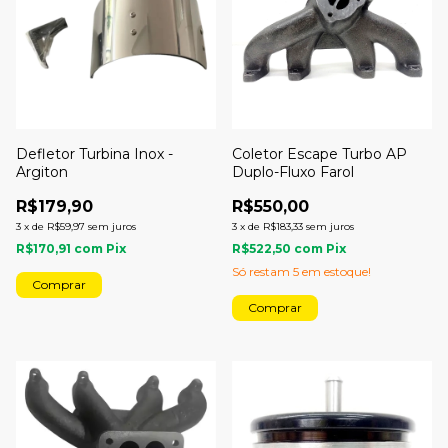
Defletor Turbina Inox -
Coletor Escape Turbo AP
Argiton
Duplo-Fluxo Farol
R$179,90
R$550,00
3
x
de
R$59,97
sem juros
3
x
de
R$183,33
sem juros
R$170,91
com
Pix
R$522,50
com
Pix
Só restam
5
em estoque!