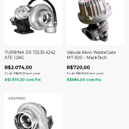
TURBINA ZR T25.35 4242
Válvula Alívio WasteGate
ATE 1,5KG
MT-300 - MackTech
R$2.074,00
R$720,00
3
x
de
R$691,33
sem juros
3
x
de
R$240,00
sem juros
R$1.970,30
com
Pix
R$684,00
com
Pix
ESGOTADO