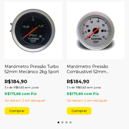
Manômetro Pressão Turbo
Manômetro Pressão
52mm Mecânico 2kg Sport
Combustível 52mm
Mecânico 7kg Racing
R$184,90
R$184,90
3
x
de
R$61,63
sem juros
3
x
de
R$61,63
sem juros
R$175,66
com
Pix
R$175,66
com
Pix
Só restam
2
em estoque!
Só restam
2
em estoque!