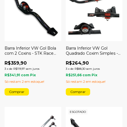
Barra Inferior VW Gol Bola
Barra Inferior VW Gol
com 2 Coxins - STK Race
Quadrado Coxim Simples -
Parts
STK Race Parts
R$359,90
R$264,90
3
x
de
R$119,97
sem juros
3
x
de
R$88,30
sem juros
R$341,91
com
Pix
R$251,66
com
Pix
Só restam
2
em estoque!
Só restam
2
em estoque!
ESGOTADO