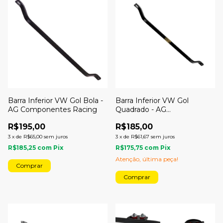
Barra Inferior VW Gol Bola -
Barra Inferior VW Gol
AG Componentes Racing
Quadrado - AG
Componentes Racing
R$195,00
R$185,00
3
x
de
R$65,00
sem juros
3
x
de
R$61,67
sem juros
R$185,25
com
Pix
R$175,75
com
Pix
Atenção, última peça!