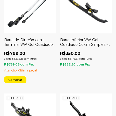
Barra de Direção com
Barra Inferior VW Gol
Terminal VW Gol Quadrado
Quadrado Coxim Simples -
Gol Bola G3 G4 - AG
AG Componentes Racing
R$799,00
R$350,00
Componentes Racing
3
x
de
R$266,33
sem juros
3
x
de
R$116,67
sem juros
R$759,05
com
Pix
R$332,50
com
Pix
Atenção, última peça!
Comprar
ESGOTADO
ESGOTADO