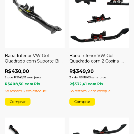
Barra Inferior VW Gol
Barra Inferior VW Gol
Quadrado com Suporte Bi-
Quadrado com 2 Coxins -
Lateral - AG Componentes
STK Race Parts
R$430,00
R$349,90
Racing
3
x
de
R$143,33
sem juros
3
x
de
R$116,63
sem juros
R$408,50
com
Pix
R$332,41
com
Pix
Só restam
3
em estoque!
Só restam
2
em estoque!