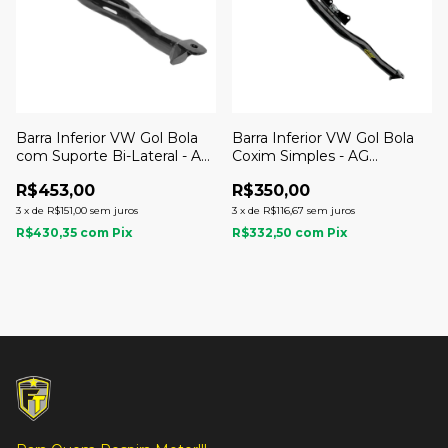
Barra Inferior VW Gol Bola
Barra Inferior VW Gol Bola
com Suporte Bi-Lateral - AG
Coxim Simples - AG
Componentes Racing
Componentes Racing
R$453,00
R$350,00
3
x
de
R$151,00
sem juros
3
x
de
R$116,67
sem juros
R$430,35
com
Pix
R$332,50
com
Pix