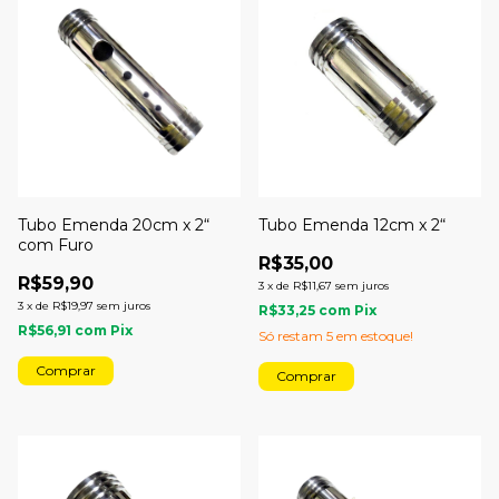
Tubo Emenda 20cm x 2“
Tubo Emenda 12cm x 2“
com Furo
R$35,00
R$59,90
3
x
de
R$11,67
sem juros
3
x
de
R$19,97
sem juros
R$33,25
com
Pix
R$56,91
com
Pix
Só restam
5
em estoque!