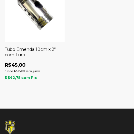
Tubo Emenda 10cm x 2“
com Furo
R$45,00
3
x
de
R$15,00
sem juros
R$42,75
com
Pix