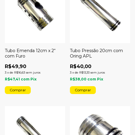
Tubo Emenda 12cm x 2“
Tubo Pressão 20cm com
com Furo
Oring APL
R$49,90
R$40,00
3
x
de
R$16,63
sem juros
3
x
de
R$13,33
sem juros
R$47,41
com
Pix
R$38,00
com
Pix