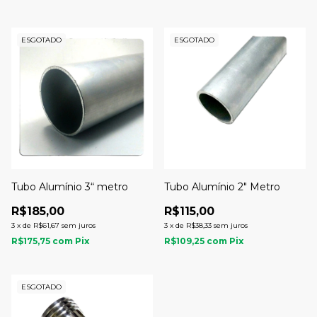
ESGOTADO
ESGOTADO
Tubo Alumínio 3“ metro
Tubo Alumínio 2" Metro
R$185,00
R$115,00
3
x
de
R$61,67
sem juros
3
x
de
R$38,33
sem juros
R$175,75
com
Pix
R$109,25
com
Pix
ESGOTADO