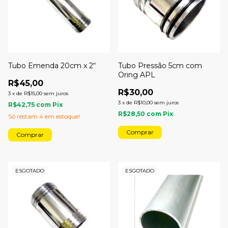
Tubo Emenda 20cm x 2“
Tubo Pressão 5cm com
Oring APL
R$45,00
R$30,00
3
x
de
R$15,00
sem juros
3
x
de
R$10,00
sem juros
R$42,75
com
Pix
R$28,50
com
Pix
Só restam
4
em estoque!
ESGOTADO
ESGOTADO