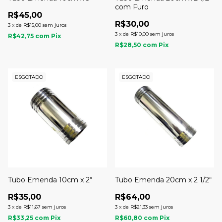
com Furo
R$45,00
R$30,00
3
x
de
R$15,00
sem juros
3
x
de
R$10,00
sem juros
R$42,75
com
Pix
R$28,50
com
Pix
ESGOTADO
ESGOTADO
Tubo Emenda 10cm x 2“
Tubo Emenda 20cm x 2 1/2“
R$35,00
R$64,00
3
x
de
R$11,67
sem juros
3
x
de
R$21,33
sem juros
R$33,25
com
Pix
R$60,80
com
Pix