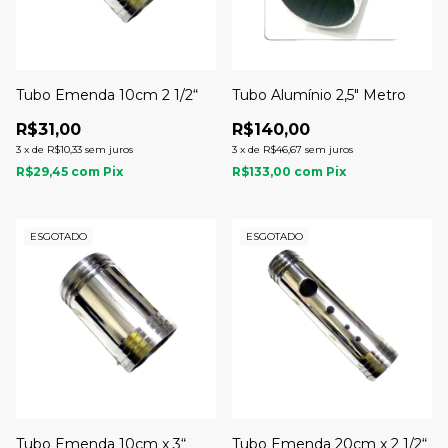
Tubo Emenda 10cm 2 1/2“
Tubo Alumínio 2,5" Metro
R$31,00
R$140,00
3
x
de
R$10,33
sem juros
3
x
de
R$46,67
sem juros
R$29,45
com
Pix
R$133,00
com
Pix
ESGOTADO
ESGOTADO
Tubo Emenda 10cm x 3“
Tubo Emenda 20cm x 2 1/2“