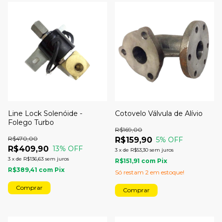
Line Lock Solenóide -
Cotovelo Válvula de Alívio
Folego Turbo
R$169,00
R$470,00
R$159,90
5
% OFF
R$409,90
13
% OFF
3
x
de
R$53,30
sem juros
3
x
de
R$136,63
sem juros
R$151,91
com
Pix
R$389,41
com
Pix
Só restam
2
em estoque!