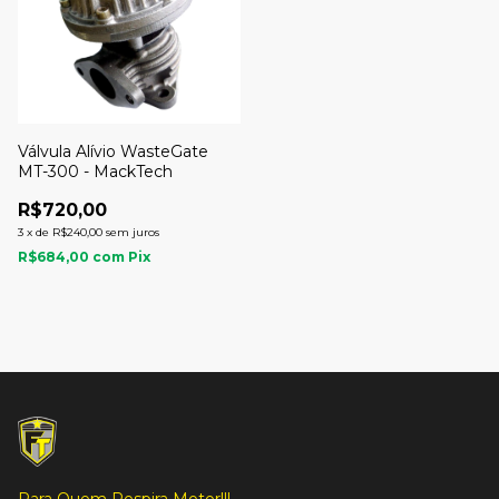
Válvula Alívio WasteGate
MT-300 - MackTech
R$720,00
3
x
de
R$240,00
sem juros
R$684,00
com
Pix
Para Quem Respira Motor!!!