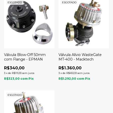
ESGOTADO
ESGOTADO
Válvula Blow-Off 50mm
Válvula Alívio WasteGate
com Flange - EPMAN
MT-400 - Macktech
R$340,00
R$1.360,00
3
x
de
R$113,33
sem juros
3
x
de
R$453,33
sem juros
R$323,00
com
Pix
R$1.292,00
com
Pix
ESGOTADO