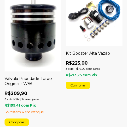
Kit Booster Alta Vazão
R$225,00
3
x
de
R$75,00
sem juros
R$213,75
com
Pix
Válvula Prioridade Turbo
Original - WW
R$209,90
3
x
de
R$69,97
sem juros
R$199,41
com
Pix
Só restam
4
em estoque!
Comprar