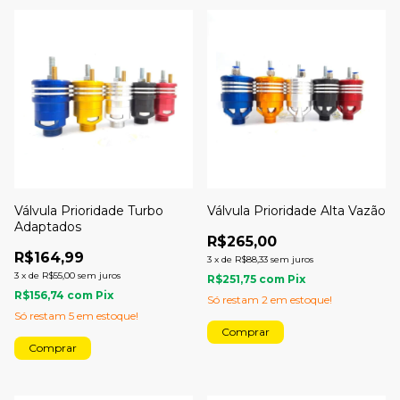
Válvula Prioridade Turbo
Válvula Prioridade Alta Vazão
Adaptados
R$265,00
R$164,99
3
x
de
R$88,33
sem juros
3
x
de
R$55,00
sem juros
R$251,75
com
Pix
R$156,74
com
Pix
Só restam
2
em estoque!
Só restam
5
em estoque!
Comprar
Comprar