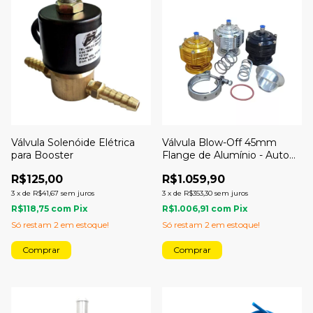
Válvula Solenóide Elétrica
Válvula Blow-Off 45mm
para Booster
Flange de Alumínio - Auto
Boost
R$125,00
R$1.059,90
3
x
de
R$41,67
sem juros
3
x
de
R$353,30
sem juros
R$118,75
com
Pix
R$1.006,91
com
Pix
Só restam
2
em estoque!
Só restam
2
em estoque!
Comprar