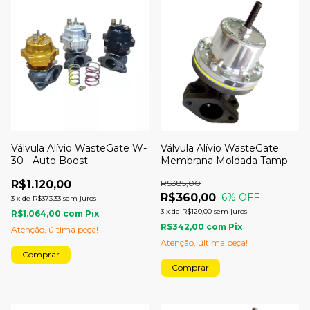
Válvula Alívio WasteGate W-
Válvula Alívio WasteGate
30 - Auto Boost
Membrana Moldada Tampa
Polida
R$1.120,00
R$385,00
R$360,00
6
% OFF
3
x
de
R$373,33
sem juros
3
x
de
R$120,00
sem juros
R$1.064,00
com
Pix
R$342,00
com
Pix
Atenção, última peça!
Atenção, última peça!
Comprar