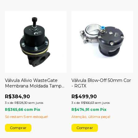
Válvula Alívio WasteGate
Válvula Blow-Off 50mm Cor
Membrana Moldada Tampa
- RGTX
Preta Epoxi - Folego Turbo
R$384,90
R$499,90
3
x
de
R$128,30
sem juros
3
x
de
R$166,63
sem juros
R$365,66
com
Pix
R$474,91
com
Pix
Só restam
5
em estoque!
Atenção, última peça!
Comprar