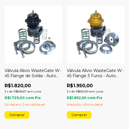
Válvula Alívio WasteGate W-
Válvula Alívio WasteGate W-
45 Flange de Solda - Auto
45 Flange 3 Furos - Auto
Boost
Boost
R$1.820,00
R$1.950,00
3
x
de
R$606,67
sem juros
3
x
de
R$650,00
sem juros
R$1.729,00
com
Pix
R$1.852,50
com
Pix
Só restam
2
em estoque!
Atenção, última peça!
Comprar
Comprar