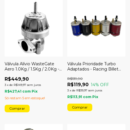
Válvula Alívio WasteGate
Válvula Prioridade Turbo
Aero 1.0Kg / 1.5Kg / 2.0Kg -
Adaptados - Racing Billet
Auto Avionics
Parts
R$449,90
R$139,90
R$119,90
14
% OFF
3
x
de
R$149,97
sem juros
3
x
de
R$39,97
sem juros
R$427,41
com
Pix
R$113,91
com
Pix
Só restam
5
em estoque!
Comprar
Comprar