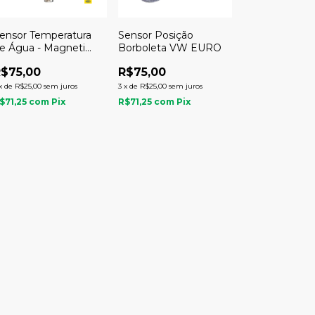
ensor Temperatura
Sensor Posição
e Água - Magneti
Borboleta VW EURO
arelli
$75,00
R$75,00
x
de
R$25,00
sem juros
3
x
de
R$25,00
sem juros
$71,25
com
Pix
R$71,25
com
Pix