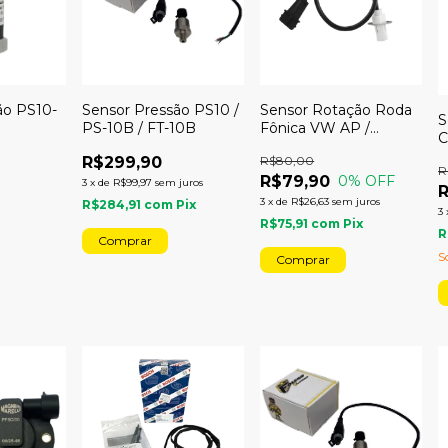
ão PS10-
Sensor Pressão PS10 /
Sensor Rotação Roda
S
PS-10B / FT-10B
Fônica VW AP /
C
FUSCA - EURO
E
R$299,90
R$80,00
R
R$79,90
0
% OFF
3
x
de
R$99,97
sem juros
3
x
de
R$26,63
sem juros
R$284,91
com
Pix
3
R$75,91
com
Pix
R
S