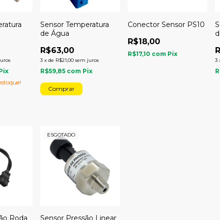
ratura
Sensor Temperatura
Conector Sensor PS10
S
de Água
d
R$18,00
M
R$63,00
R
R$17,10
com
Pix
juros
3
x
de
R$21,00
sem juros
3
Pix
R$59,85
com
Pix
R
stoque!
ESGOTADO
ção Roda
Sensor Pressão Linear