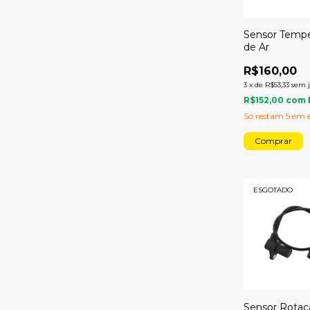
Sensor Tempe
de Ar
R$160,00
3
x
de
R$53,33
sem 
R$152,00
com
Só restam
5
em e
ESGOTADO
Sensor Rota