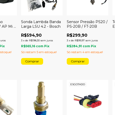
ão
Sonda Lambda Banda
Sensor Pressão PS20 /
T
 AP Mi -
Larga LSU 4.2 - Bosch
PS-20B / FT-20B
E
li
R$594,90
R$299,90
juros
3
x
de
R$198,30
sem juros
3
x
de
R$99,97
sem juros
Pix
R$565,16
com
Pix
R$284,91
com
Pix
stoque!
Só restam
5
em estoque!
Só restam
4
em estoque!
ESGOTADO