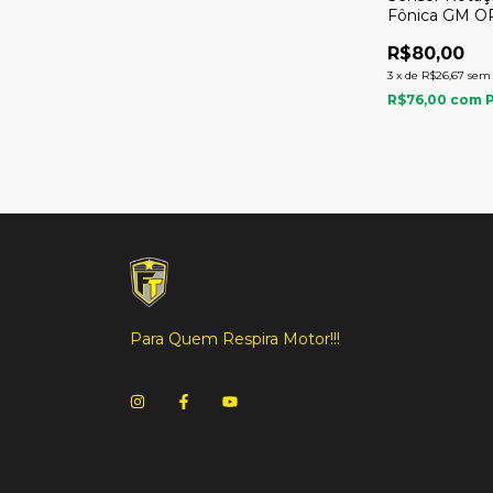
Fônica GM O
EURO
R$80,00
3
x
de
R$26,67
sem 
R$76,00
com
Para Quem Respira Motor!!!