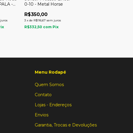
PALA -
0-10 - Metal Horse
R$350,00
juros
3
x
de
R$116,67
sem juros
Pix
R$332,50
com
Pix
Menu Rodapé
Quem Somos
Contato
Lojas - Endereços
Envios
Garantia, Trocas e Devoluções