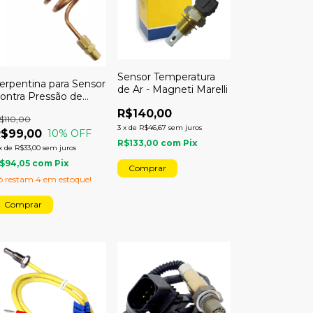
Sensor Temperatura
erpentina para Sensor
de Ar - Magneti Marelli
ontra Pressão de
scape Ps10
R$140,00
$110,00
3
x
de
R$46,67
sem juros
R$99,00
10
% OFF
R$133,00
com
Pix
x
de
R$33,00
sem juros
$94,05
com
Pix
ó restam
4
em estoque!