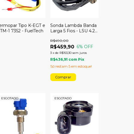
ermopar Tipo K-EGT e
Sonda Lambda Banda
TM-1 7352 - FuelTech
Larga 5 Fios - LSU 4.2
Wideband - Metal
R$490,00
Horse
R$459,90
6
% OFF
3
x
de
R$153,30
sem juros
R$436,91
com
Pix
Só restam
5
em estoque!
ESGOTADO
ESGOTADO