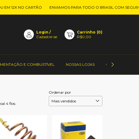
M 12X NO CARTÃO
ENVIAMOS PARA TODO O BRASIL COM SEGURO T
Login
/
Carrinho
(
0
)
Cadastre-se
R$0,00
IMENTAÇÃO E COMBUSTÍVEL
NOSSAS LOJAS
CONTATO DOS 
Ordenar por
l 4 fios.