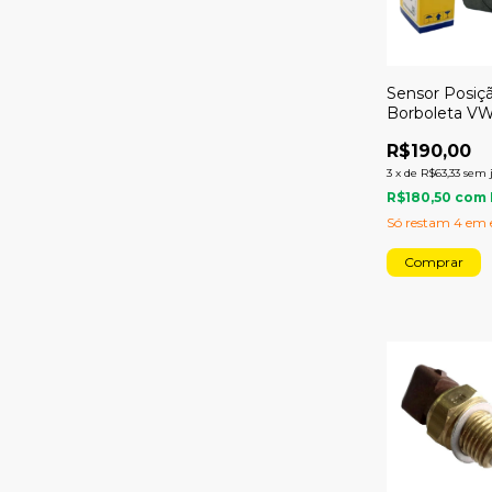
Sensor Posiç
Borboleta VW
Magneti Marel
R$190,00
3
x
de
R$63,33
sem 
R$180,50
com
Só restam
4
em e