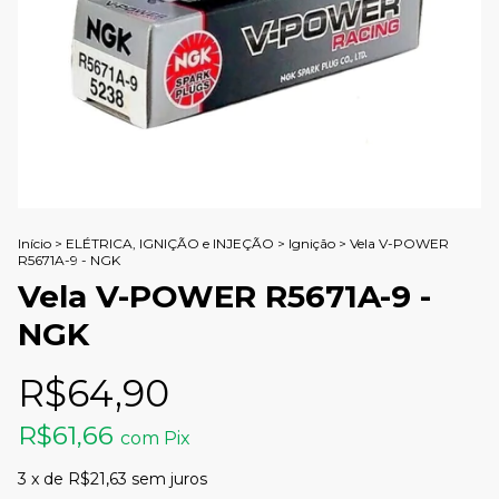
Início
>
ELÉTRICA, IGNIÇÃO e INJEÇÃO
>
Ignição
>
Vela V-POWER
R5671A-9 - NGK
Vela V-POWER R5671A-9 -
NGK
R$64,90
R$61,66
com
Pix
3
x de
R$21,63
sem juros