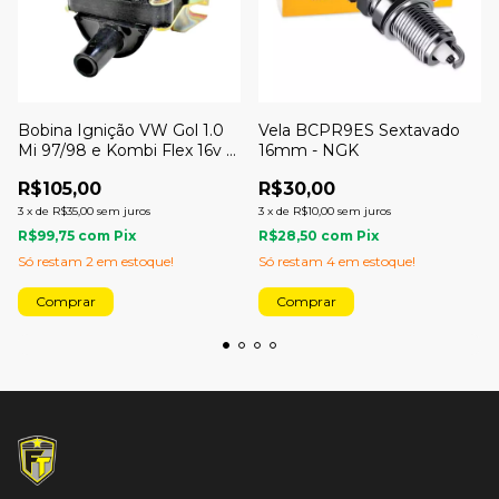
Bobina Ignição VW Gol 1.0
Vela BCPR9ES Sextavado
Mi 97/98 e Kombi Flex 16v -
16mm - NGK
EURO
R$105,00
R$30,00
3
x
de
R$35,00
sem juros
3
x
de
R$10,00
sem juros
R$99,75
com
Pix
R$28,50
com
Pix
Só restam
2
em estoque!
Só restam
4
em estoque!