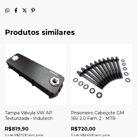
Produtos similares
Tampa Válvula VW AP
Prisioneiro Cabeçote GM
Texturizada - Indutech
16V 2.0 Fam. 2 - MTR
R$819,90
R$720,00
3
x
de
R$273,30
sem juros
3
x
de
R$240,00
sem juros