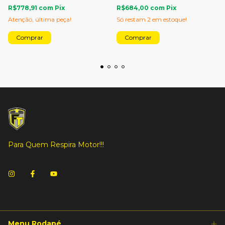
R$778,91
com
Pix
R$684,00
com
Pix
Atenção, última peça!
Só restam
2
em estoque!
Para Quem Respira Motor!!!
Menu Rodapé