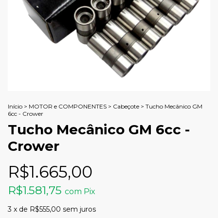
Início
>
MOTOR e COMPONENTES
>
Cabeçote
>
Tucho Mecânico GM
6cc - Crower
Tucho Mecânico GM 6cc -
Crower
R$1.665,00
R$1.581,75
com
Pix
3
x de
R$555,00
sem juros