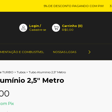
5% DE DESCONTO PAGANDO COM PIX!
3X SE
Login
/
Carrinho
(
0
)
Cadastre-se
R$0,00
IMENTAÇÃO E COMBUSTÍVEL
NOSSAS LOJAS
CONTATO DOS 
e TURBO
>
Tubos
>
Tubo Alumínio 2,5" Metro
umínio 2,5" Metro
,00
com
Pix