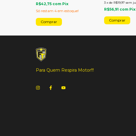
3
x
de
R$19,97
sem ju
x
R$42,75
com
Pix
R$56,91
com
Pix
Só restam
4
em estoque!
Para Quem Respira Motor!!!