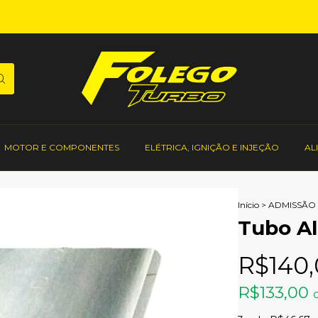
MOTOR E COMPONENTES
ELÉTRICA, IGNIÇÃO E INJEÇÃO
AL
Início
>
ADMISSÃO 
Tubo Al
R$140
R$133,00