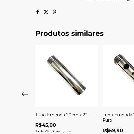
Produtos similares
2" Metro
Tubo Emenda 20cm x 2“
Tubo Emenda 
Furo
R$45,00
R$59,90
ros
3
x
de
R$15,00
sem juros