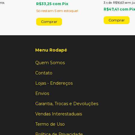
ros
3
x
de
R$16,63
sem ju
R$33,25
com
Pix
R$47,41
com
Pi
Só restam
5
em estoque!
Menu Rodapé
Quem Somos
Contato
Lojas - Endereços
Envios
Garantia, Trocas e Devoluções
Vendas Interestaduais
Termo de Uso
Política de Privacidade