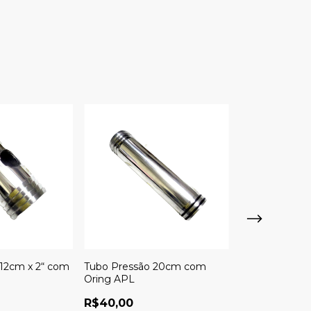
12cm x 2“ com
Tubo Pressão 20cm com
Tubo Pressão
Oring APL
APL
R$40,00
R$30,00