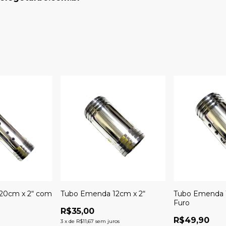
20cm x 2“ com
Tubo Emenda 12cm x 2“
Tubo Emenda 
Furo
R$35,00
R$49,90
3
x
de
R$11,67
sem juros