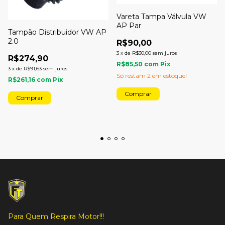
Vareta Tampa Válvula VW
AP Par
Tampão Distribuidor VW AP
2.0
R$90,00
3
x
de
R$30,00
sem juros
R$274,90
R$85,50
com
Pix
3
x
de
R$91,63
sem juros
Só restam
2
em estoque!
R$261,16
com
Pix
Comprar
Para Quem Respira Motor!!!