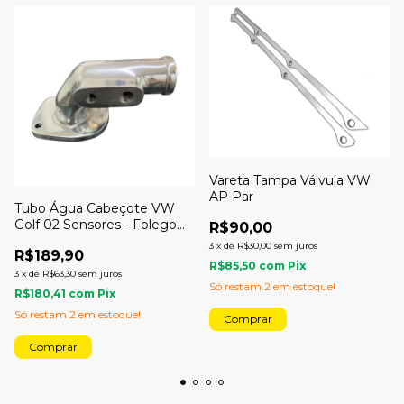
Vareta Tampa Válvula VW
AP Par
Tubo Água Cabeçote VW
Golf 02 Sensores - Folego
R$90,00
Turbo
3
x
de
R$30,00
sem juros
R$189,90
R$85,50
com
Pix
3
x
de
R$63,30
sem juros
Só restam
2
em estoque!
R$180,41
com
Pix
Só restam
2
em estoque!
Comprar
Comprar