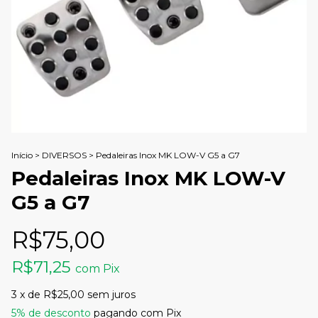
Início
>
DIVERSOS
>
Pedaleiras Inox MK LOW-V G5 a G7
Pedaleiras Inox MK LOW-V
G5 a G7
R$75,00
R$71,25
com
Pix
3
x de
R$25,00
sem juros
5% de desconto
pagando com Pix