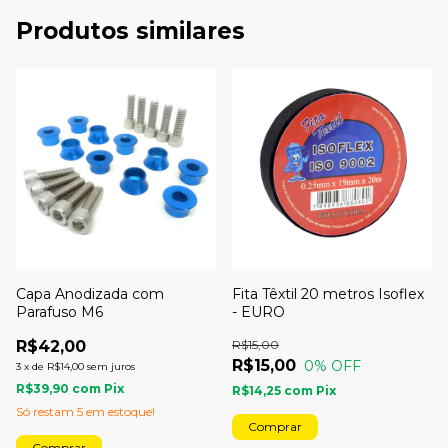
Produtos similares
Capa Anodizada com
Fita Têxtil 20 metros Isoflex
Parafuso M6
- EURO
R$42,00
R$15,00
R$15,00
0
% OFF
3
x
de
R$14,00
sem juros
R$39,90
com
Pix
R$14,25
com
Pix
Só restam
5
em estoque!
Comprar
Comprar