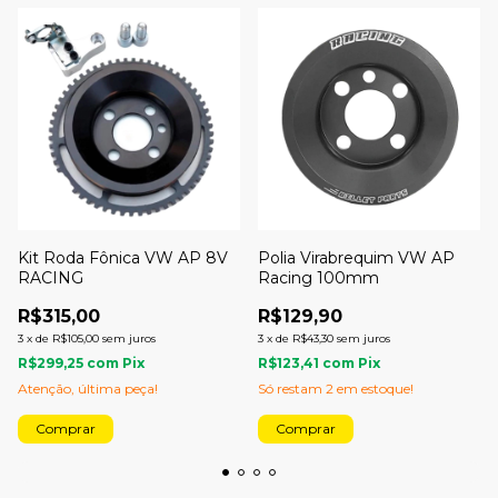
Kit Roda Fônica VW AP 8V
Polia Virabrequim VW AP
RACING
Racing 100mm
R$315,00
R$129,90
3
x
de
R$105,00
sem juros
3
x
de
R$43,30
sem juros
R$299,25
com
Pix
R$123,41
com
Pix
Atenção, última peça!
Só restam
2
em estoque!
Comprar
Comprar