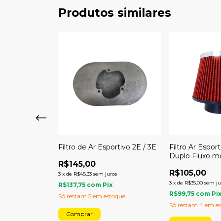
Produtos similares
2,5" 63 mm
Filtro de Ar Esportivo 2E / 3E
Filtro Ar Espor
Duplo Fluxo mo
R$145,00
2,5" - Folego T
R$105,00
os
3
x
de
R$48,33
sem juros
3
x
de
R$35,00
sem ju
x
R$137,75
com
Pix
R$99,75
com
Pi
toque!
Só restam
5
em estoque!
Só restam
4
em es