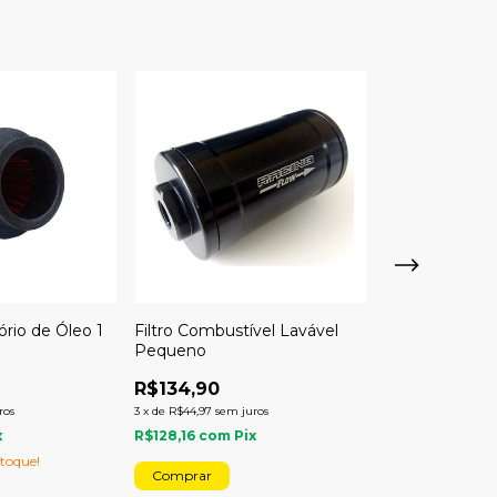
ório de Óleo 1
Filtro Combustível Lavável
Filtro Respiro
Pequeno
Válvula
R$134,90
R$26,00
ros
3
x
de
R$44,97
sem juros
2
x
de
R$13,00
sem j
x
R$128,16
com
Pix
R$24,70
com
P
toque!
Só restam
5
em es