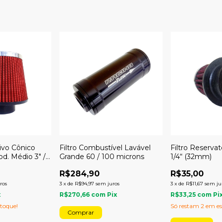
tivo Cônico
Filtro Combustível Lavável
Filtro Reservat
d. Médio 3" /
Grande 60 / 100 microns
1/4“ (32mm)
urbo
R$284,90
R$35,00
ros
3
x
de
R$94,97
sem juros
3
x
de
R$11,67
sem ju
x
R$270,66
com
Pix
R$33,25
com
Pi
toque!
Só restam
2
em es
Comprar