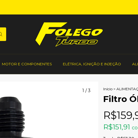
MOTOR E COMPONENTES
ELÉTRICA, IGNIÇÃO E INJEÇÃO
AL
Início
>
ALIMENTAÇ
1
/
3
Filtro 
R$159,
R$151,91
c