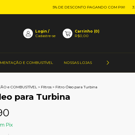
5% DE DESCONTO PAGANDO COM PIX!
3X S
Login
/
Carrinho
(
0
)
Cadastre-se
R$0,00
IMENTAÇÃO E COMBUSTÍVEL
NOSSAS LOJAS
CONTATO DOS 
ÃO e COMBUSTÍVEL
>
FIltros
>
Filtro Óleo para Turbina
Óleo para Turbina
90
om
Pix