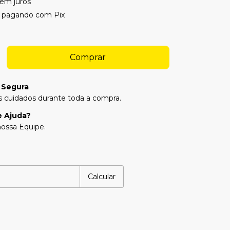
em juros
pagando com Pix
 Segura
 cuidados durante toda a compra.
e Ajuda?
ossa Equipe.
P:
Alterar CEP
Calcular