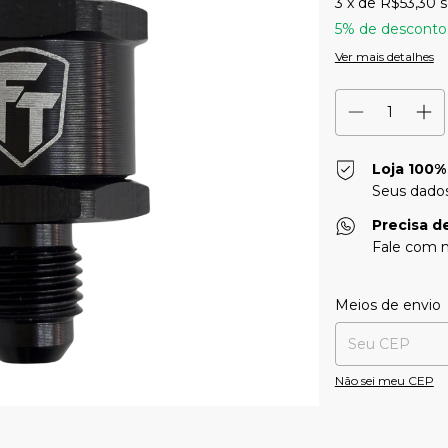
3
x de
R$53,30
s
5% de desconto
Ver mais detalhes
Loja 100%
Seus dados
Precisa d
Fale com n
Entregas para o CE
Meios de envio
Não sei meu CEP