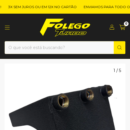
3X SEM JUROS OU EM 12X NO CARTÃO
ENVIAMOS PARA TODO O B
0
1
/
5