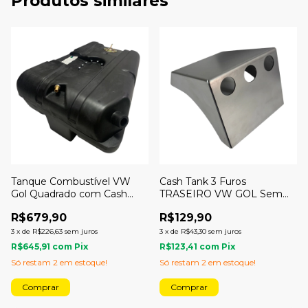
Produtos similares
Tanque Combustível VW
Cash Tank 3 Furos
Gol Quadrado com Cash
TRASEIRO VW GOL Sem
com Gargalo Plástico - 4X4
Solda - RGTX
R$679,90
R$129,90
3
x
de
R$226,63
sem juros
3
x
de
R$43,30
sem juros
R$645,91
com
Pix
R$123,41
com
Pix
Só restam
2
em estoque!
Só restam
2
em estoque!