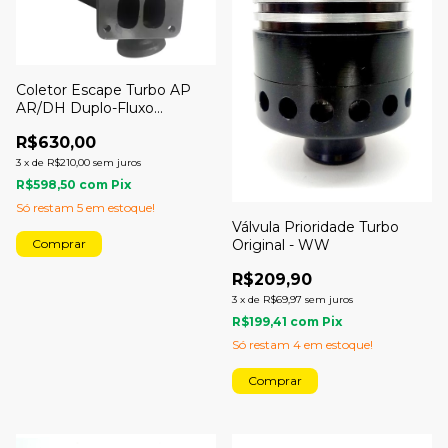
Coletor Escape Turbo AP
AR/DH Duplo-Fluxo
Pulsativo Farol
R$630,00
3
x
de
R$210,00
sem juros
R$598,50
com
Pix
Só restam
5
em estoque!
Válvula Prioridade Turbo
Original - WW
R$209,90
3
x
de
R$69,97
sem juros
R$199,41
com
Pix
Só restam
4
em estoque!
Comprar