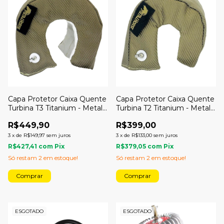
Capa Protetor Caixa Quente
Capa Protetor Caixa Quente
Turbina T3 Titanium - Metal
Turbina T2 Titanium - Metal
Horse
Horse
R$449,90
R$399,00
3
x
de
R$149,97
sem juros
3
x
de
R$133,00
sem juros
R$427,41
com
Pix
R$379,05
com
Pix
Só restam
2
em estoque!
Só restam
2
em estoque!
ESGOTADO
ESGOTADO