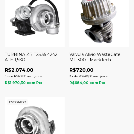
TURBINA ZR T25.35 4242
Válvula Alívio WasteGate
ATE 1,5KG
MT-300 - MackTech
R$2.074,00
R$720,00
3
x
de
R$691,33
sem juros
3
x
de
R$240,00
sem juros
R$1.970,30
com
Pix
R$684,00
com
Pix
ESGOTADO