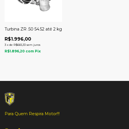
Turbina ZR .50 54.52 até 2 kg
R$1.996,00
3
x
de
R$665,33
sem juros
R$1.896,20
com
Pix
Para Quem Respira Motor!!!