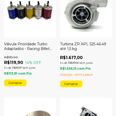
Válvula Prioridade Turbo
Turbina ZR APL 525 46.49
Adaptados - Racing Billet
até 1,5 kg
Parts
R$139,90
R$1.617,00
R$119,90
14
% OFF
3
x
de
R$539,00
sem juros
3
x
de
R$39,97
sem juros
R$1.536,15
com
Pix
R$113,91
com
Pix
Atenção, última peça!
Comprar
Comprar