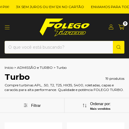
X!
3X SEM JUROS OU EM 12X NO CARTÃO
ENVIAMOS PARA TODO 
0
Início
>
ADMISSÃO e TURBO
>
Turbo
Turbo
19 produtos
Compre turbinas APL, .50, T2, T25, HX35, S400, roletadas, capas e
caracóis para alta performance. Qualidade e potência FOLEGO TURBO.
Ordenar por:
Filtrar
Mais vendidos