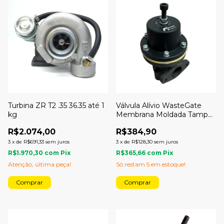
Turbina ZR T2 .35 36.35 até 1
Válvula Alívio WasteGate
kg
Membrana Moldada Tampa
Preta Epoxi - Folego Turbo
R$2.074,00
R$384,90
3
x
de
R$691,33
sem juros
3
x
de
R$128,30
sem juros
R$1.970,30
com
Pix
R$365,66
com
Pix
Atenção, última peça!
Só restam
5
em estoque!