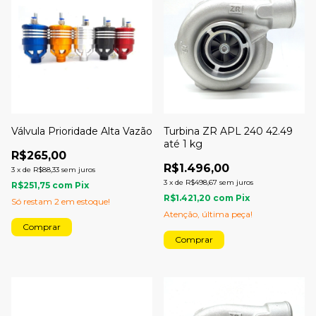
Válvula Prioridade Alta Vazão
Turbina ZR APL 240 42.49
até 1 kg
R$265,00
R$1.496,00
3
x
de
R$88,33
sem juros
3
x
de
R$498,67
sem juros
R$251,75
com
Pix
R$1.421,20
com
Pix
Só restam
2
em estoque!
Atenção, última peça!
Comprar
Comprar