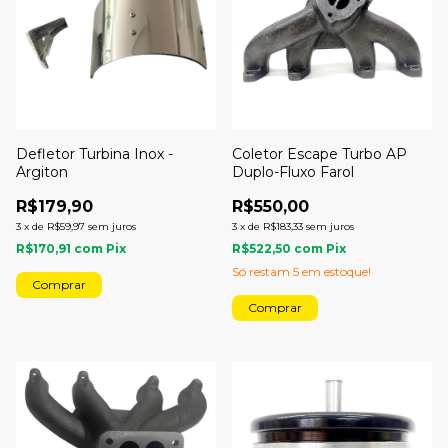
Defletor Turbina Inox -
Coletor Escape Turbo AP
Argiton
Duplo-Fluxo Farol
R$179,90
R$550,00
3
x
de
R$59,97
sem juros
3
x
de
R$183,33
sem juros
R$170,91
com
Pix
R$522,50
com
Pix
Só restam
5
em estoque!