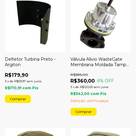
Defletor Turbina Preto -
Válvula Alívio WasteGate
Argiton
Membrana Moldada Tampa
Polida
R$179,90
R$385,00
R$360,00
6
% OFF
3
x
de
R$59,97
sem juros
3
x
de
R$120,00
sem juros
R$170,91
com
Pix
R$342,00
com
Pix
Atenção, última peça!