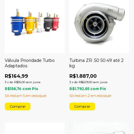
Válvula Prioridade Turbo
Turbina ZR .50 50.49 até 2
Adaptados
kg
R$164,99
R$1.887,00
3
x
de
R$55,00
sem juros
3
x
de
R$629,00
sem juros
R$156,74
com
Pix
R$1.792,65
com
Pix
Só restam
5
em estoque!
Só restam
2
em estoque!
Comprar
Comprar